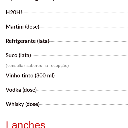
H20H!
Martini (dose)
Refrigerante (lata)
Suco (lata)
(consultar sabores na recepção)
Vinho tinto (300 ml)
Vodka (dose)
Whisky (dose)
Lanches